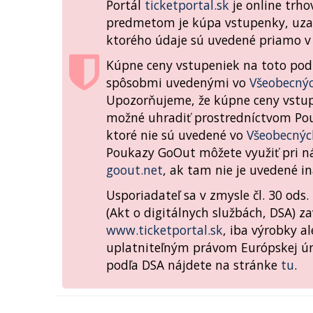
Portál
ticketportal.sk
je online trh
predmetom je kúpa vstupenky, uza
ktorého údaje sú uvedené priamo v 
Kúpne ceny vstupeniek na toto podu
spôsobmi uvedenými vo
Všeobecný
Upozorňujeme, že kúpne ceny vstupe
možné uhradiť prostredníctvom Po
ktoré nie sú uvedené vo
Všeobecný
Poukazy GoOut môžete využiť pri n
goout.net
, ak tam nie je uvedené in
Usporiadateľ sa v zmysle čl. 30 ods
(Akt o digitálnych službách, DSA) z
www.ticketportal.sk
, iba výrobky al
uplatniteľným právom Európskej úni
podľa DSA nájdete na stránke
tu
.