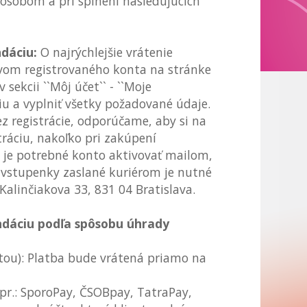
pôsobom a pri splnení nasledujúcich
dáciu:
O najrýchlejšie vrátenie
tvom registrovaného konta na stránke
 sekcii ``Môj účet`` - ``Moje
u a vyplniť všetky požadované údaje.
ez registrácie, odporúčame, aby si na
tráciu, nakoľko pri zakúpení
a je potrebné konto aktivovať mailom,
li vstupenky zaslané kuriérom je nutné
 Kalinčiakova 33, 831 04 Bratislava.
ndáciu podľa spôsobu úhrady
tou): Platba bude vrátená priamo na
pr.: SporoPay, ČSOBpay, TatraPay,