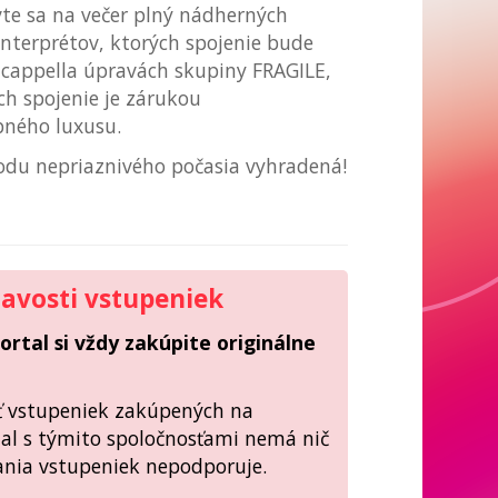
vte sa na večer plný nádherných
interprétov, ktorých spojenie bude
 cappella úpravách skupiny FRAGILE,
ch spojenie je zárukou
ného luxusu.
odu nepriaznivého počasia vyhradená!
ravosti vstupeniek
rtal si vždy zakúpite originálne
sť vstupeniek zakúpených na
tal s týmito spoločnosťami nemá nič
ania vstupeniek nepodporuje.