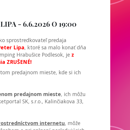
PA - 6.6.2026 O 19:00
ko sprostredkovateľ predaja
eter Lipa
, ktoré sa malo konať dňa
amping Hrabušice Podlesok, je
z
sia ZRUŠENÉ!
 tom predajnom mieste, kde si ich
enom predajnom mieste
, ich môžu
etportal SK, s.r.o., Kalinčiakova 33,
rostredníctvom internetu
, môže