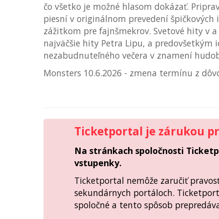
čo všetko je možné hlasom dokázať. Pripra
piesní v originálnom prevedení špičkových 
zážitkom pre fajnšmekrov. Svetové hity v a
najväčšie hity Petra Lipu, a predovšetkým i
nezabudnuteľného večera v znamení hudob
Monsters 10.6.2026 - zmena termínu z dôv
Ticketportal je zárukou p
Na stránkach spoločnosti Ticketpo
vstupenky.
Ticketportal nemôže zaručiť pravo
sekundárnych portáloch. Ticketpor
spoločné a tento spôsob prepredáv