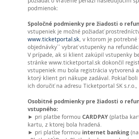
požiadať o vrátenie peňazí nasledujúcim s
podmienok:
Spoločné podmienky pre žiadosti o refun
vstupeniek je možné požiadať prostredníc
www.ticketportal.sk
, v ktorom je potrebné v
objednávky`` vybrať vstupenky na refundáci
V prípade, ak si klient zakúpil vstupenky b
stránke www.ticketportal.sk dokončil regis
vstupeniek mu bola registrácia vytvorená 
ktorý klient pri nákupe zadával. Pokiaľ bo
ich doručiť na adresu Ticketportal SK s.r.o.,
Osobitné podmienky pre žiadosti o refu
vstupného:
► pri platbe formou
CARDPAY
(platba kar
kartu, z ktorej bola hradená.
► pri platbe formou
internet banking
(na