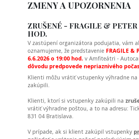
ZMENY A UPOZORNENIA
ZRUŠENÉ - FRAGILE & PETER LI
HOD.
V zastúpení organizátora podujatia, vám a
oznamujeme, že predstavenie
FRAGILE & P
6.6.2026 o 19:00 hod.
v Amfiteátri - Autoc
dôvodu predpovede nepriaznivého poča
Klienti môžu vrátiť vstupenky výhradne na
zakúpili.
Klienti, ktorí si vstupenky zakúpili na
zruš
vrátiť výhradne poštou, a to na adresu: Tick
831 04 Bratislava.
V prípade, ak si klient zakúpil vstupenky
p