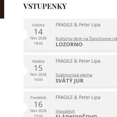
VSTUPENKY
FRAGILE & Peter Lipa
Sobota
14
Nov 2026
Kultúrny dom na Športovom ná
LOZORNO
18:00
FRAGILE & Peter Lipa
Nedeľa
15
Nov 2026
Svätojurská viecha
SVÄTÝ JUR
19:00
FRAGILE & Peter Lipa
Pondelok
16
Nov 2026
Inovatech
SLÁDKOVIČOVO
19:00