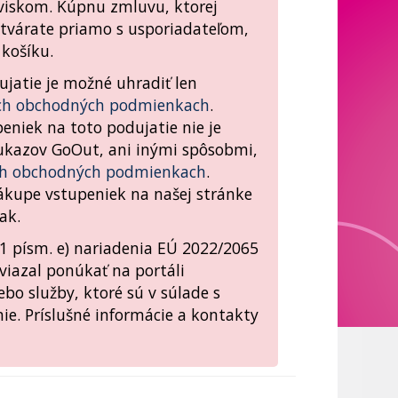
oviskom. Kúpnu zmluvu, ktorej
tvárate priamo s usporiadateľom,
košíku.
jatie je možné uhradiť len
ch obchodných podmienkach
.
niek na toto podujatie nie je
ukazov GoOut, ani inými spôsobmi,
ch obchodných podmienkach
.
ákupe vstupeniek na našej stránke
ak.
. 1 písm. e) nariadenia EÚ 2022/2065
aviazal ponúkať na portáli
ebo služby, ktoré sú v súlade s
e. Príslušné informácie a kontakty